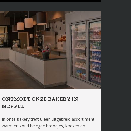
ONTMOET ONZE BAKERY IN
MEPPEL
In onze bakery treft u een uitgebreid assortiment
warm en koud belegde broodjes, koeken en…